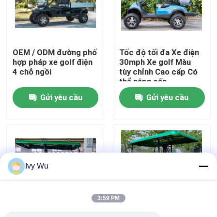
Tham quan nhà máy
OEM / ODM đường phố
Tốc độ tối đa Xe điện
Kiểm soát chất lượng
hợp pháp xe golf điện
30mph Xe golf Màu
4 chỗ ngồi
tùy chỉnh Cao cấp Có
thể nâng cấp
Liên hệ chúng tôi
Gửi yêu cầu
Gửi yêu cầu
Tin tức
Gương bên xe gôn
Ivy Wu
Vỏ bánh xe Golf Cart
3:59 PM
Bảng điều khiển xe gôn