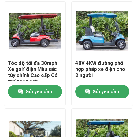
Tốc độ tối đa 30mph
48V 4KW đường phố
Xe golf điện Màu sắc
hợp pháp xe điện cho
tùy chỉnh Cao cấp Có
2 người
thể nâng cấp
Gửi yêu cầu
Gửi yêu cầu
Nhà
Các sản phẩm
Về chúng tôi