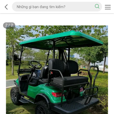
2
/
2