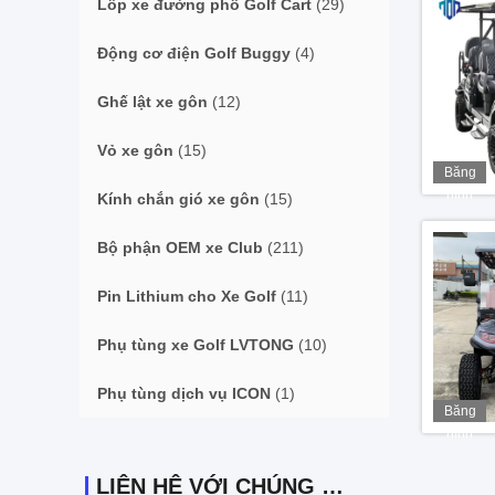
Lốp xe đường phố Golf Cart
(29)
Động cơ điện Golf Buggy
(4)
Ghế lật xe gôn
(12)
Vỏ xe gôn
(15)
Băng
hình
Kính chắn gió xe gôn
(15)
Bộ phận OEM xe Club
(211)
Pin Lithium cho Xe Golf
(11)
Phụ tùng xe Golf LVTONG
(10)
Phụ tùng dịch vụ ICON
(1)
Băng
hình
LIÊN HỆ VỚI CHÚNG TÔI