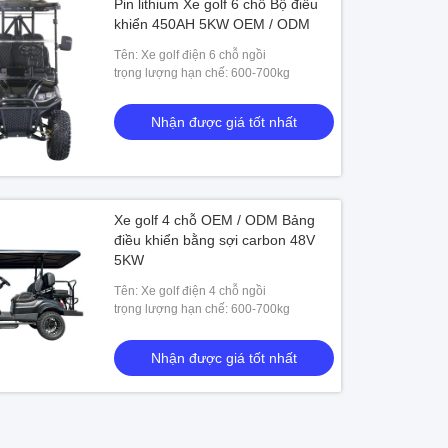
Pin lithium Xe golf 6 chỗ Bộ điều
khiển 450AH 5KW OEM / ODM
Tên: Xe golf điện 6 chỗ ngồi
trọng lượng hạn chế: 600-700kg
Nhận được giá tốt nhất
Xe golf 4 chỗ OEM / ODM Bảng
điều khiển bằng sợi carbon 48V
5KW
Tên: Xe golf điện 4 chỗ ngồi
trọng lượng hạn chế: 600-700kg
Nhận được giá tốt nhất