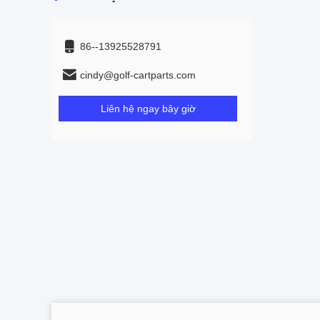
86--13925528791
cindy@golf-cartparts.com
Liên hệ ngay bây giờ