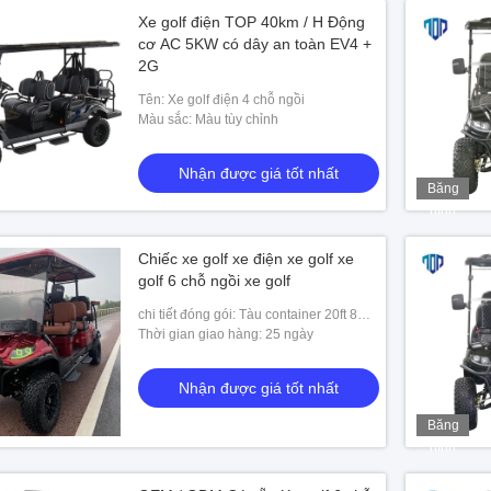
Xe golf điện TOP 40km / H Động
cơ AC 5KW có dây an toàn EV4 +
2G
Tên: Xe golf điện 4 chỗ ngồi
Màu sắc: Màu tùy chỉnh
Nhận được giá tốt nhất
Băng
hình
Chiếc xe golf xe điện xe golf xe
golf 6 chỗ ngồi xe golf
chi tiết đóng gói: Tàu container 20ft 8
chiếc;40HQ:21 chiếc
Thời gian giao hàng: 25 ngày
Nhận được giá tốt nhất
Băng
hình