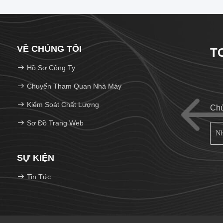
VỀ CHÚNG TÔI
T
Hồ Sơ Công Ty
Chuyến Tham Quan Nhà Máy
Kiểm Soát Chất Lượng
Chú
Sơ Đồ Trang Web
SỰ KIỆN
Tin Tức