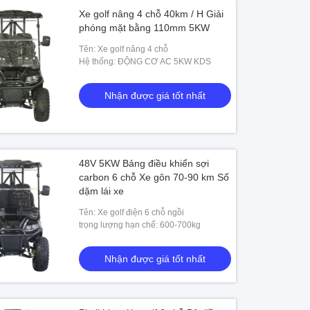
Xe golf nâng 4 chỗ 40km / H Giải
phóng mặt bằng 110mm 5KW
Tên: Xe golf nâng 4 chỗ
Hệ thống: ĐỘNG CƠ AC 5KW KDS
Nhận được giá tốt nhất
48V 5KW Bảng điều khiển sợi
carbon 6 chỗ Xe gôn 70-90 km Số
dặm lái xe
Tên: Xe golf điện 6 chỗ ngồi
trọng lượng hạn chế: 600-700kg
Nhận được giá tốt nhất