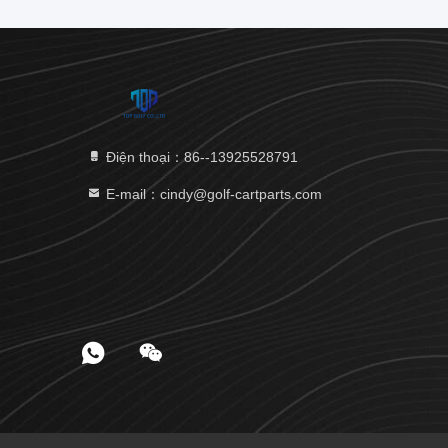
Điện thoại：86--13925528791
E-mail：cindy@golf-cartparts.com