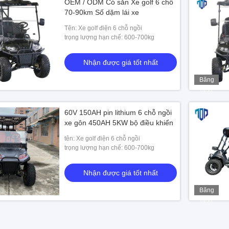
OEM / ODM Có sẵn Xe golf 6 chỗ
70-90km Số dặm lái xe
Tên: Xe golf điện 6 chỗ ngồi
trọng lượng hạn chế: 600-700kg
Nhận được giá tốt nhất
Băng
hình
60V 150AH pin lithium 6 chỗ ngồi
xe gôn 450AH 5KW bộ điều khiển
tên: Xe golf điện 6 chỗ ngồi
trọng lượng hạn chế: 600-700kg
Nhận được giá tốt nhất
Băng
hình