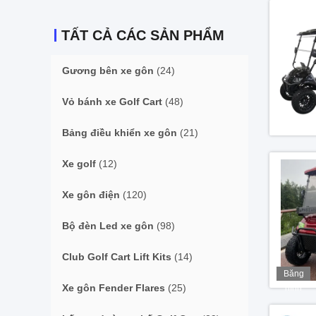
TẤT CẢ CÁC SẢN PHẨM
Gương bên xe gôn
(24)
Vỏ bánh xe Golf Cart
(48)
Bảng điều khiển xe gôn
(21)
Xe golf
(12)
Xe gôn điện
(120)
Bộ đèn Led xe gôn
(98)
Club Golf Cart Lift Kits
(14)
Băng
Xe gôn Fender Flares
(25)
hình