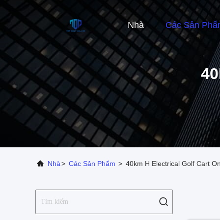
Nhà
Các Sản Phẩ
40
Nhà
>
Các Sản Phẩm
>
40km H Electrical Golf Cart O