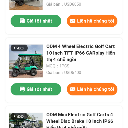
Giá bán：USD6050
Tham quan nhà máy
Giá tốt nhất
Liên hệ chúng tôi
Kiểm soát chất lượng
ODM 4 Wheel Electric Golf Cart
Liên hệ chúng tôi
10 Inch TFT IP66 CARplay Hiển
thị 4 chỗ ngồi
MOQ：1PCS
Tin tức
Giá bán：USD5400
Gương bên xe gôn
Giá tốt nhất
Liên hệ chúng tôi
Vỏ bánh xe Golf Cart
ODM Mini Electric Golf Carts 4
Wheel Disc Brake 10 Inch IP66
Bảng điều khiển xe gôn
Hiển thị 4 chỗ ngồi