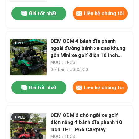
Giá tốt nhất
Liên hệ chúng tôi
OEM ODM 4 bánh đĩa phanh
ngoài đường bánh xe cao khung
gôn Mini xe golf điện 10 inch
IP66 hiển thị 4 chỗ ngồi xe golf
MOQ：1PCS
Giá bán：USD5750
Giá tốt nhất
Liên hệ chúng tôi
Nhà
OEM ODM 6 chỗ ngồi xe golf
Các sản phẩm
điện nâng 4 bánh đĩa phanh 10
inch TFT IP66 CARplay
Về chúng tôi
MOQ：1PCS