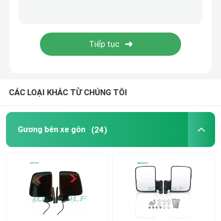
Ghế lật xe gôn
Vỏ xe gôn
Kính chắn gió xe gôn
CÁC LOẠI KHÁC TỪ CHÚNG TÔI
Bộ phận OEM xe Club
Gương bên xe gôn
(24)
Pin Lithium cho Xe Golf
Phụ tùng xe Golf LVTONG
Phụ tùng dịch vụ ICON