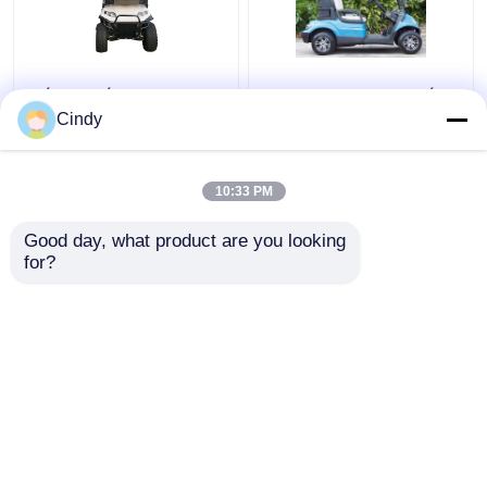
Tốc độ tối đa 25Km / h
48V 4KW đường phố
48V / 5kw Xe gôn nâng
hợp pháp xe điện cho 2
Cindy
4 chỗ với ghế sau
người
10:33 PM
Giá tốt nhất
Giá tốt nhất
Good day, what product are you looking 
for?
Liên hệ chúng tôi
Liên hệ chúng tôi
Xem thêm
Nhà
Về chúng tôi
Liên hệ với chúng tôi
Desktop Site
Sơ đồ trang web
Chính sách bảo mật