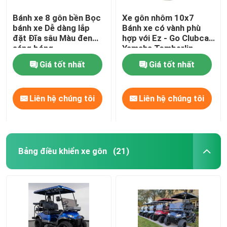
Bánh xe 8 gôn bền Bọc
Xe gôn nhôm 10x7
bánh xe Dễ dàng lắp
Bánh xe có vành phù
đặt Đĩa sâu Màu đen
hợp với Ez - Go Clubcar
sáng bóng
Yamaha Tomberlin
Harley
Giá tốt nhất
Giá tốt nhất
Liên hệ chúng tôi
Liên hệ chúng tôi
Bảng điều khiển xe gôn
(21)