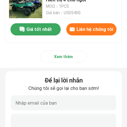
MOQ：1PCS
Giá bán：USD5400
Xe golf
Giá tốt nhất
Liên hệ chúng tôi
Xe gôn điện
Bộ đèn Led xe gôn
Xem thêm
Club Golf Cart Lift Kits
Để lại lời nhắn
Xe gôn Fender Flares
Chúng tôi sẽ gọi lại cho bạn sớm!
Lốp xe đường phố Golf Cart
Động cơ điện Golf Buggy