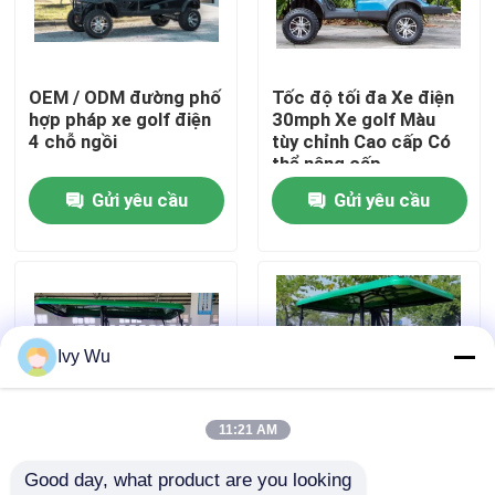
Tham quan nhà máy
OEM / ODM đường phố
Tốc độ tối đa Xe điện
hợp pháp xe golf điện
30mph Xe golf Màu
Kiểm soát chất lượng
4 chỗ ngồi
tùy chỉnh Cao cấp Có
thể nâng cấp
Gửi yêu cầu
Gửi yêu cầu
Liên hệ chúng tôi
Tin tức
Gương bên xe gôn
Ivy Wu
Vỏ bánh xe Golf Cart
11:21 AM
Good day, what product are you looking 
Bảng điều khiển xe gôn
OEM ODM 4 bánh đĩa
OEM ODM 4 bánh đĩa