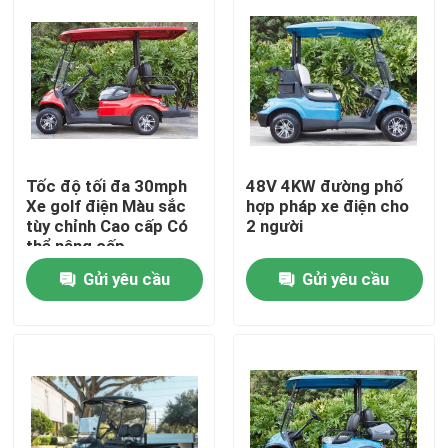
Tốc độ tối đa 30mph
48V 4KW đường phố
Xe golf điện Màu sắc
hợp pháp xe điện cho
tùy chỉnh Cao cấp Có
2 người
thể nâng cấp
Gửi yêu cầu
Gửi yêu cầu
Nhà
Các sản phẩm
Về chúng tôi