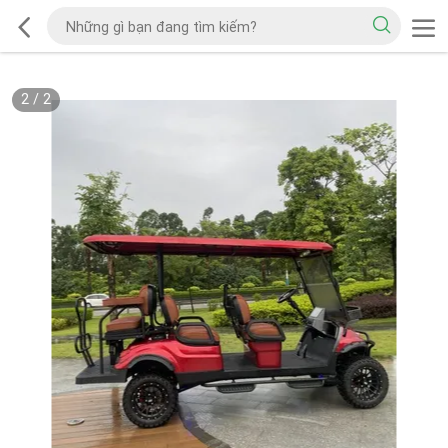
2
/
2