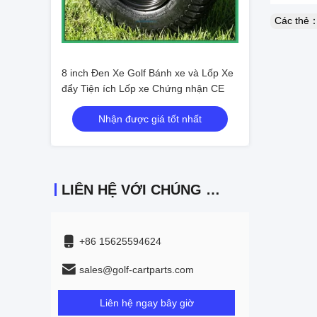
Các thẻ
8 inch Đen Xe Golf Bánh xe và Lốp Xe
đẩy Tiện ích Lốp xe Chứng nhận CE
Nhận được giá tốt nhất
LIÊN HỆ VỚI CHÚNG TÔI
+86 15625594624
sales@golf-cartparts.com
Liên hệ ngay bây giờ