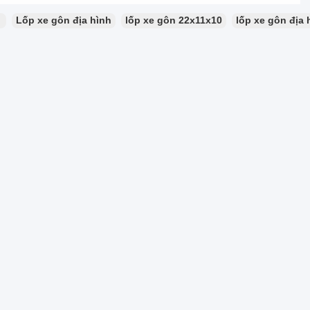
：
Lốp xe gôn địa hình
lốp xe gôn 22x11x10
lốp xe gôn địa 