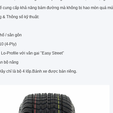
 để cung cấp khả năng bám đường mà không bị hao mòn quá mứ
g & Thông số kỹ thuật:
ố / sân gôn
10 (4-Ply)
Lo-Profile với vân gai "Easy Street"
n bộ nâng
ây chỉ là bộ 4 lốp.Bánh xe được bán riêng.