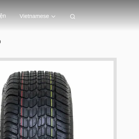
iện
Vietnamese
)