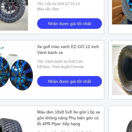
Tên: Lốp Xe Golf 22*10-14
Màu sắc: Đen
Nhận được giá tốt nhất
Xe golf màu xanh EZ-GO 12 inch
Vành bánh xe
Tên: Vành bánh xe Golf Cart
Kết thúc: Trình duyệt Chrome
Nhận được giá tốt nhất
Màu đen 18x8 5x8 Xe gôn Lốp xe
gôn không nâng Phụ kiện gôn có
lỗi 4PR Plyer Xếp hạng