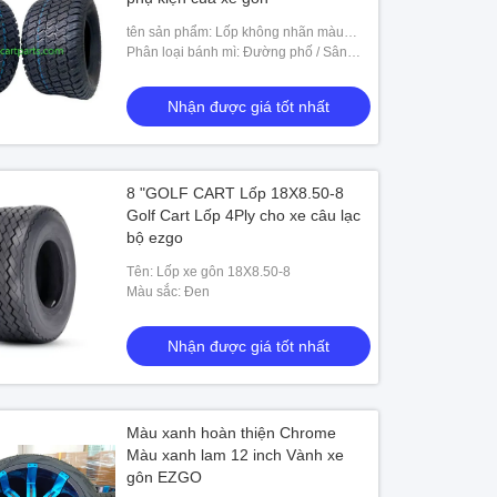
tên sản phẩm: Lốp không nhãn màu
xám
Phân loại bánh mì: Đường phố / Sân
gôn
Nhận được giá tốt nhất
8 "GOLF CART Lốp 18X8.50-8
Golf Cart Lốp 4Ply cho xe câu lạc
bộ ezgo
Tên: Lốp xe gôn 18X8.50-8
Màu sắc: Đen
Nhận được giá tốt nhất
Màu xanh hoàn thiện Chrome
Màu xanh lam 12 inch Vành xe
gôn EZGO