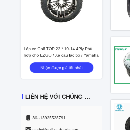
4 4Ply Phù
Black TOP Golf Cart Tire 22x10-14
Lốp xe Golf TOP 
 bộ / Yamaha
Wheel Kit 14x7 Alu Rim
hợp cho EZGO / 
nhất
Nhận được giá tốt nhất
Nhận đư
LIÊN HỆ VỚI CHÚNG TÔI
86--13925528791
cindy@golf-cartparts.com