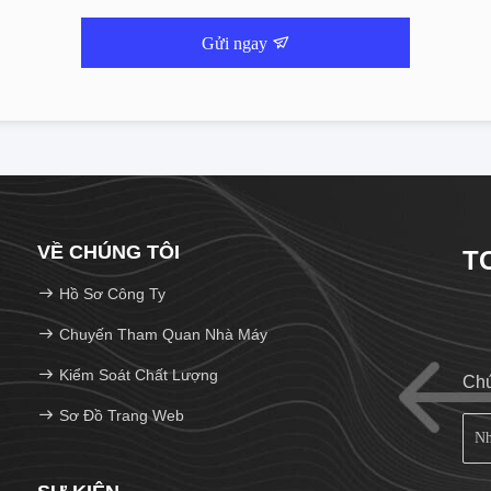
Gửi ngay
VỀ CHÚNG TÔI
T
Hồ Sơ Công Ty
Chuyến Tham Quan Nhà Máy
Kiểm Soát Chất Lượng
Chú
Sơ Đồ Trang Web