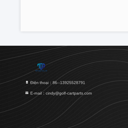
Điện thoại：86--13925528791
E-mail：cindy@golf-cartparts.com