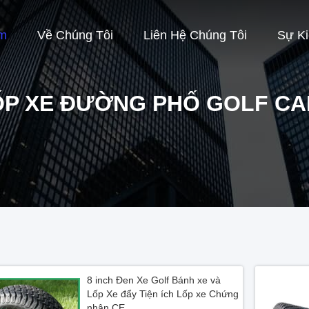
m
Về Chúng Tôi
Liên Hệ Chúng Tôi
Sự K
ỐP XE ĐƯỜNG PHỐ GOLF CA
8 inch Đen Xe Golf Bánh xe và
Lốp Xe đẩy Tiện ích Lốp xe Chứng
nhận CE