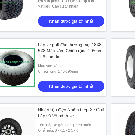
tên sản phẩm: Câu lạc bộ Lốp ô tô
Vật liệu: Cao su tự nhiên
Nhận được giá tốt nhất
Lốp xe golf đặc thương mại 18X8
22 * ​​10-14 4Ply Phù
5X8 Màu xám Chiều rộng 195mm
Black TOP Golf Cart Tire 22x10-14
Tuổi thọ dài
Xe câu lạc bộ / Yamaha
Wheel Kit 14x7 Alu Rim
Màu sắc: xám
ợc giá tốt nhất
Nhận được giá tốt nhất
Chiều rộng: 175-195mm
Nhận được giá tốt nhất
Nhiên liệu điện Nhôm thép Xe Golf
Lốp và Vỏ bánh xe
Tên: Lốp xe gôn bằng thép nhôm
Ghế ngồi: 3 - 4,1 - 2,5 - 6