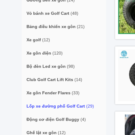
Gương bên xe gôn
(24)
Vỏ bánh xe Golf Cart
(48)
Bảng điều khiển xe gôn
(21)
Xe golf
(12)
Xe gôn điện
(120)
Bộ đèn Led xe gôn
(98)
Club Golf Cart Lift Kits
(14)
Xe gôn Fender Flares
(33)
Lốp xe đường phố Golf Cart
(29)
Động cơ điện Golf Buggy
(4)
Ghế lật xe gôn
(12)