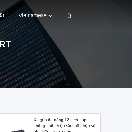
iện
Vietnamese
RT
Xe gôn đa năng 12 inch Lốp
không nhãn hiệu Các bộ phận và
phụ kiện của xe gôn