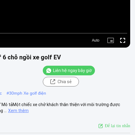
Auto
Picture-
Fullscre
in-
Picture
f 6 chỗ ngồi xe golf EV
Liên hệ ngay bây giờ
Chia sẻ
c
#
30mph Xe golf điện
f EV Mô tảMột chiếc xe chở khách thân thiện với môi trường được
 ...
Xem thêm
Để lại tin nhắn