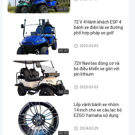
00:57
72 V 4 Hành khách ESP 4
bánh xe điện lái xe đường
phố hợp pháp xe golf
en
Xe golf
2025-03-03
00:47
72V Navitas động cơ và
bộ điều khiển xe gôn với
pin lithium
Xe golf
2025-03-03
00:52
Lốp vành bánh xe nhôm
14 inch cho xe câu lạc bộ
EZGO Yamaha sử dụng
Vỏ bánh xe Golf Cart
2024-02-29
00:09