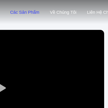
Các Sản Phẩm
Về Chúng Tôi
Liên Hệ C
Play
Video