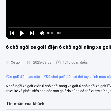
Loaded
:
0%
0:00
/
0:00
Play
Play
Play
Mute
Current
Duration
next
next
6 chỗ ngồi xe golf điện 6 chỗ ngồi nâng xe gol
Time
Xe golf
2025-03-03
1710 quan điểm
#
Xe golf điện cao cấp
#
Đồ chơi golf điện có thể tùy chỉnh màu sắ
6 chỗ ngồi xe golf điện 6 chỗ ngồi nâng xe golf 6 chỗ ngồi xe gol
thiết kế và phát triển cho các sân golf.Nó cũng có thể được sử dụng
Tin nhắn của khách