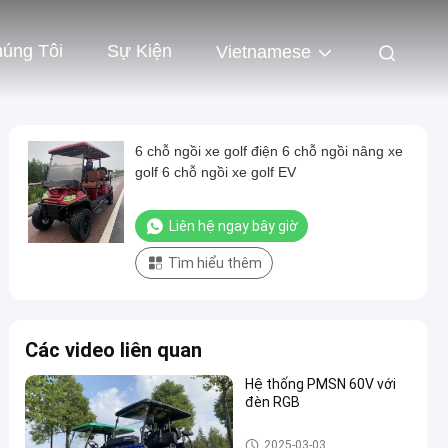
húng Tôi
Sự Kiện
Vietnamese
6 chỗ ngồi xe golf điện 6 chỗ ngồi nâng xe
golf 6 chỗ ngồi xe golf EV
Liên hệ ngay bây giờ
Tìm hiểu thêm
Các video liên quan
Hệ thống PMSN 60V với
đèn RGB
Xe golf
2025-03-03