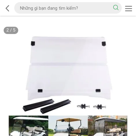
2
/
5