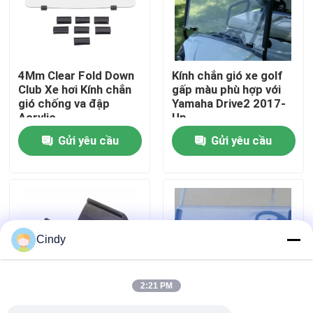
Tham quan nhà máy
4Mm Clear Fold Down
Kính chắn gió xe golf
Kiểm soát chất lượng
Club Xe hơi Kính chắn
gấp màu phù hợp với
gió chống va đập
Yamaha Drive2 2017-
Acrylic
Up
Liên hệ chúng tôi
Gửi yêu cầu
Gửi yêu cầu
Tin tức
Gương bên xe gôn
Cindy
Vỏ bánh xe Golf Cart
2:21 PM
Bảng điều khiển xe gôn