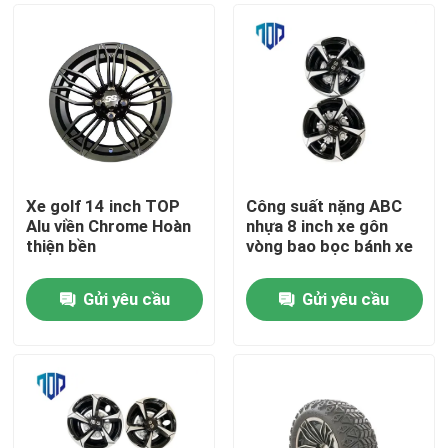
Xe golf 14 inch TOP
Công suất nặng ABC
Alu viền Chrome Hoàn
nhựa 8 inch xe gôn
thiện bền
vòng bao bọc bánh xe
Gửi yêu cầu
Gửi yêu cầu
Nhà
Các sản phẩm
Về chúng tôi