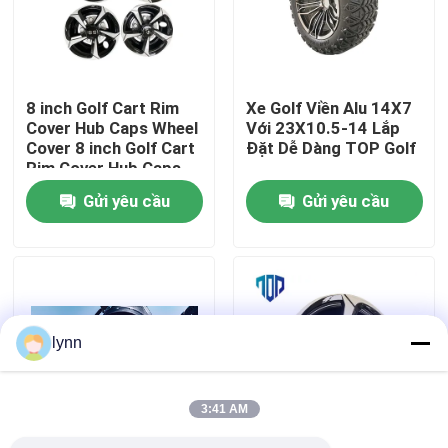
Tham quan nhà máy
8 inch Golf Cart Rim
Xe Golf Viền Alu 14X7
Kiểm soát chất lượng
Cover Hub Caps Wheel
Với 23X10.5-14 Lắp
Cover 8 inch Golf Cart
Đặt Dễ Dàng TOP Golf
Rim Cover Hub Caps
Liên hệ chúng tôi
Wheel Cover
Gửi yêu cầu
Gửi yêu cầu
Tin tức
Gương bên xe gôn
lynn
Vỏ bánh xe Golf Cart
3:41 AM
Bảng điều khiển xe gôn