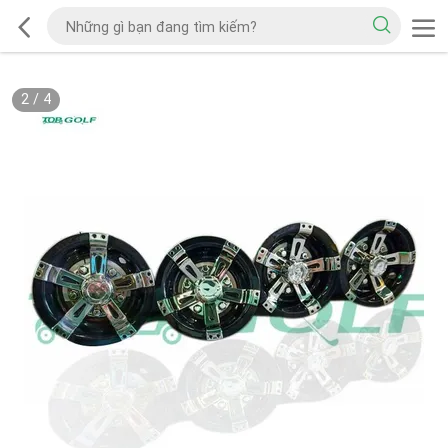
2
/
4