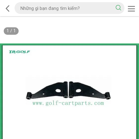
1
/
1