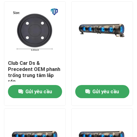
Club Car Ds &
Precedent OEM phanh
trống trung tâm lắp
ráp
Gửi yêu cầu
Gửi yêu cầu
Nhà
Các sản phẩm
Về chúng tôi