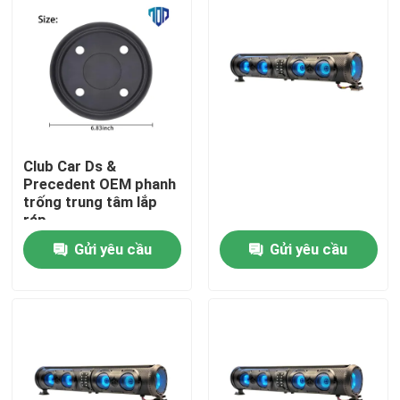
Club Car Ds &
Precedent OEM phanh
trống trung tâm lắp
ráp
Gửi yêu cầu
Gửi yêu cầu
Nhà
Các sản phẩm
Về chúng tôi