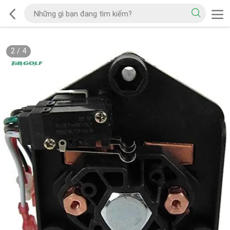
2
/
4