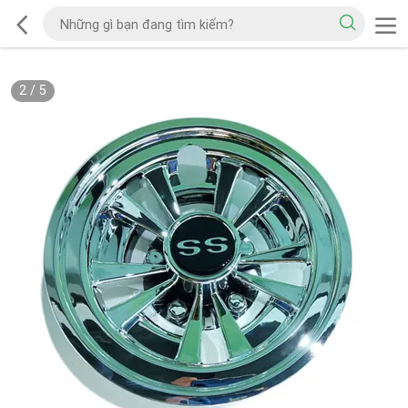
2
/
5