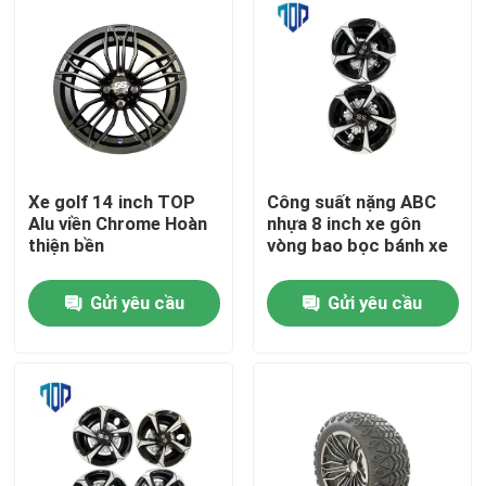
Xe golf 14 inch TOP
Công suất nặng ABC
Alu viền Chrome Hoàn
nhựa 8 inch xe gôn
thiện bền
vòng bao bọc bánh xe
Gửi yêu cầu
Gửi yêu cầu
Nhà
Các sản phẩm
Về chúng tôi