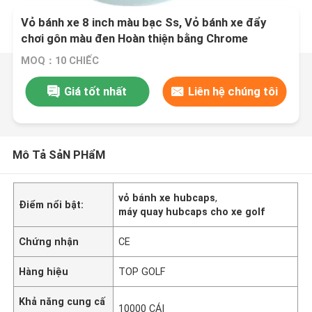
Vỏ bánh xe 8 inch màu bạc Ss, Vỏ bánh xe đẩy
chơi gôn màu đen Hoàn thiện bằng Chrome
MOQ：10 CHIẾC
Giá tốt nhất
Liên hệ chúng tôi
Mô Tả SảN PHẩM
vỏ bánh xe hubcaps
,
Điểm nổi bật:
máy quay hubcaps cho xe golf
Chứng nhận
CE
Hàng hiệu
TOP GOLF
Khả năng cung cấ
10000 CÁI