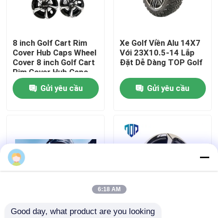
Tham quan nhà máy
8 inch Golf Cart Rim
Xe Golf Viền Alu 14X7
Cover Hub Caps Wheel
Với 23X10.5-14 Lắp
Kiểm soát chất lượng
Cover 8 inch Golf Cart
Đặt Dễ Dàng TOP Golf
Rim Cover Hub Caps
Wheel Cover
Gửi yêu cầu
Gửi yêu cầu
Liên hệ chúng tôi
Tin tức
Gương bên xe gôn
Vỏ bánh xe Golf Cart
6:18 AM
Good day, what product are you looking 
Bảng điều khiển xe gôn
Lốp xe vành nhôm 14
8 Inch Golf Cart bánh